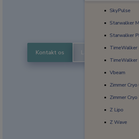
fa
Picoway
SkyPulse
SkyPulse
Starwalker 
Starwalker 
Starwalker P
Starwalker Pi
TimeWalker I
Kontakt os
Læs om os
TimeWalker I
TimeWalker 
TimeWalker I
Vbeam
Vbeam
Zimmer Cryo
Zimmer Cryo 
Zimmer Cryo
Zimmer Cryo 
Z Lipo
Z Lipo
Z Wave
Z Wave