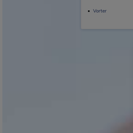
Tatoveringsfjernels
Vorter
Vorter