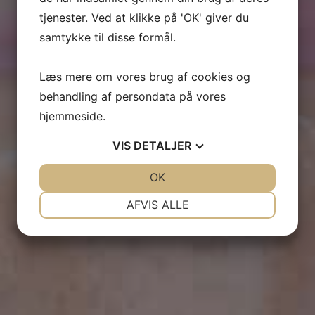
tjenester. Ved at klikke på 'OK' giver du
samtykke til disse formål.
Læs mere om vores brug af cookies og
behandling af persondata på vores
hjemmeside.
VIS
DETALJER
JA
NEJ
OK
JA
NEJ
NØDVENDIGE
PRÆFERENCER
AFVIS ALLE
JA
NEJ
JA
NEJ
MARKETING
STATISTIK