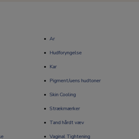
Ar
Ar
Hudforyngelse
Hudforyngelse
Kar
Kar
Pigment/uens hudtoner
Pigment/uens hudtoner
Skin Cooling
Skin Cooling
Strækmærker
Strækmærker
Tand hårdt væv
Tand hårdt væv
se
Vaginal Tightening