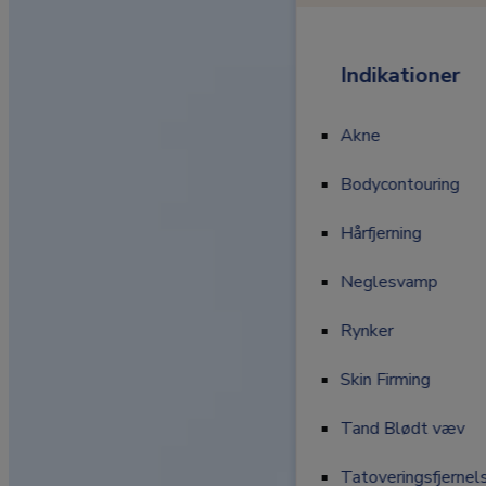
Indikationer
Indikationer
Akne
Akne
Bodycontouring
Bodycontouring
Hårfjerning
Hårfjerning
Neglesvamp
Neglesvamp
Rynker
Rynker
Skin Firming
Skin Firming
Tand Blødt væv
Tand Blødt væv
Tatoveringsfjernel